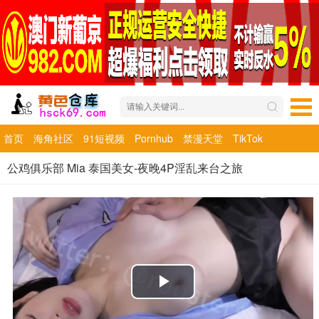
首页
海角社区
91短视频
Pornhub
禁漫天堂
TikTok
公鸡俱乐部 Mia 泰国美女-夜晚4P淫乱来台之旅